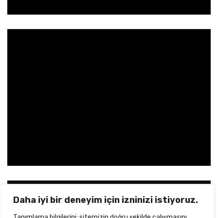
Daha iyi bir deneyim için izninizi istiyoruz.
Tanımlama bilgilerini; sitemizin doğru şekilde çalışmasını