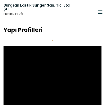
Skip
Burçsan Lastik Sünger San. Tic. Ltd.
to
Şti.
content
Flexible Profil
Yapı Profilleri