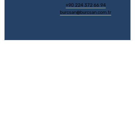
+90 224 372 66 94
burcsan@burcsan.com.tr
Burçsan Lastik Sünger San. Tic. Ltd. Şti.
Flexible Profil
Arşivler
Ocak 2023