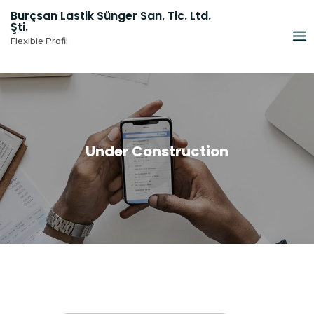
Skip
Burçsan Lastik Sünger San. Tic. Ltd.
to
Şti.
content
Flexible Profil
Under Construction