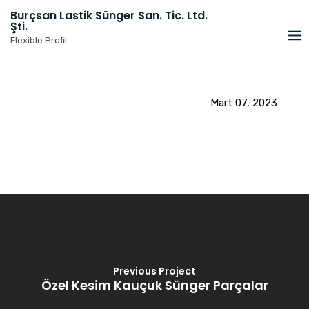
Skip
Burçsan Lastik Sünger San. Tic. Ltd.
to
Şti.
content
Flexible Profil
Mart 07, 2023
Previous Project
Özel Kesim Kauçuk Sünger Parçalar