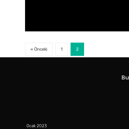
« Önceki
1
2
Bu
Arşivler
Ocak 2023