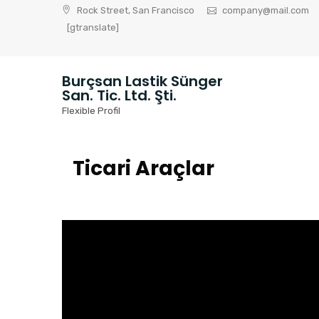
Skip
Rock Street, San Francisco
company@mail.com
to
[gtranslate]
content
Burçsan Lastik Sünger
San. Tic. Ltd. Şti.
Flexible Profil
Ticari Araçlar