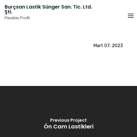
Skip
Burçsan Lastik Sünger San. Tic. Ltd.
to
Şti.
content
Flexible Profil
Mart 07, 2023
Previous Project
Ön Cam Lastikleri